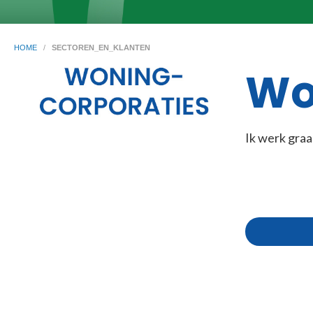
HOME
/
SECTOREN_EN_KLANTEN
Wo
Ik werk gra