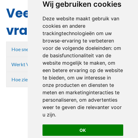
Wij gebruiken cookies
Veelgestelde
Deze website maakt gebruik van
vragen
cookies en andere
trackingtechnologieën om uw
browse-ervaring te verbeteren
voor de volgende doeleinden:
om
Hoe snel kan VONK Consult starten?
de basisfunctionaliteit van de
website mogelijk te maken
,
om
Werkt VONK Consult met een vaste aanpak?
een betere ervaring op de website
te bieden
,
om uw interesse in
Hoe ziet de eerste stap eruit?
onze producten en diensten te
meten en marketinginteracties te
personaliseren
,
om advertenties
weer te geven die relevanter voor
u zijn
.
OK