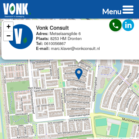
Menu
phone
+
Vonk Consult
Adres:
Metselaarsgilde 6
−
Plaats:
8253 HM Dronten
Tel:
0610056867
E-mail:
marc.klaver@vonkconsult.nl