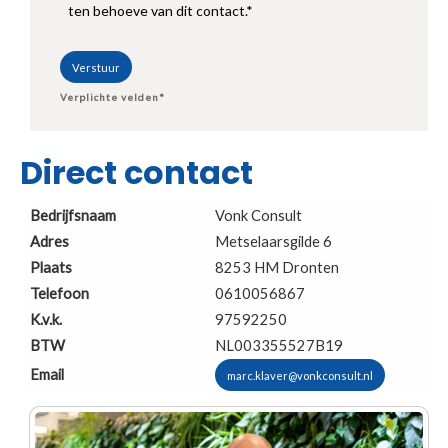
ten behoeve van dit contact.*
Verplichte velden*
Direct contact
Bedrijfsnaam
Vonk Consult
Adres
Metselaarsgilde 6
Plaats
8253 HM
Dronten
Telefoon
0610056867
K.v.k.
97592250
BTW
NL003355527B19
Email
marc.klaver@vonkconsult.nl