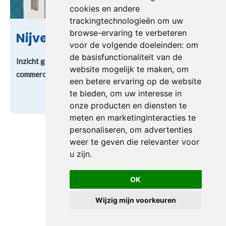
cookies en andere
trackingtechnologieën om uw
browse-ervaring te verbeteren
Nijver
voor de volgende doeleinden:
om
de basisfunctionaliteit van de
Inzicht geeft richting: hoe Nijver met VONK Consult
website mogelijk te maken
,
om
commerciële structuur en strategische focus realiseerde
een betere ervaring op de website
te bieden
,
om uw interesse in
Lees meer
onze producten en diensten te
meten en marketinginteracties te
personaliseren
,
om advertenties
weer te geven die relevanter voor
u zijn
.
OK
Wijzig mijn voorkeuren