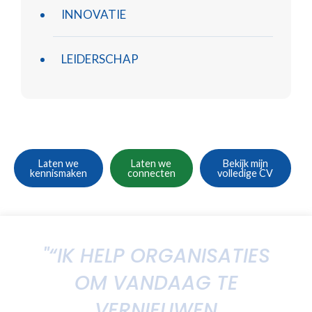
INNOVATIE
LEIDERSCHAP
Laten we
Laten we
Bekijk mijn
kennismaken
connecten
volledige CV
"“IK HELP ORGANISATIES
OM VANDAAG TE
VERNIEUWEN