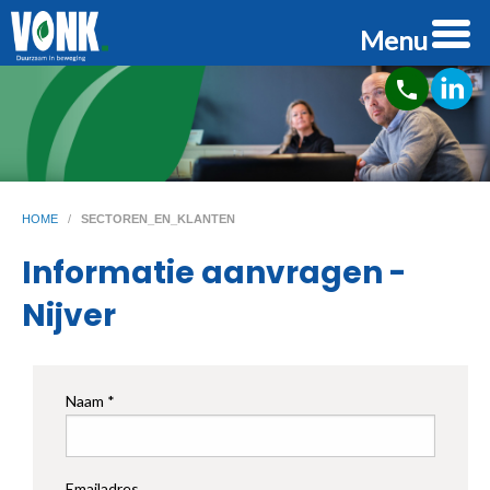
Menu
phone
HOME
/
SECTOREN_EN_KLANTEN
Informatie aanvragen -
Nijver
Naam *
Emailadres