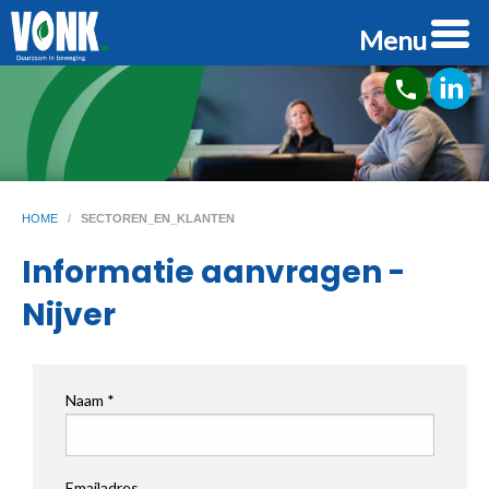
Menu
phone
HOME
/
SECTOREN_EN_KLANTEN
Informatie aanvragen -
Nijver
Naam *
Emailadres