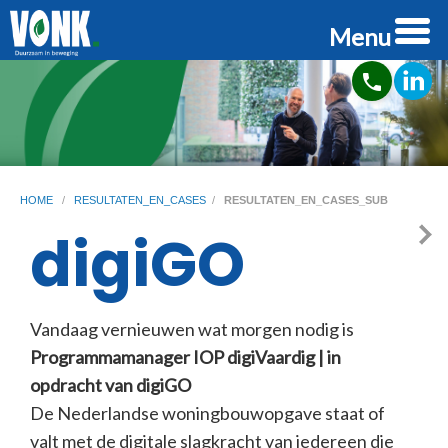
Menu
phone
HOME
/
RESULTATEN_EN_CASES
/
RESULTATEN_EN_CASES_SUB
digiGO
Vandaag vernieuwen wat morgen nodig is
Programmamanager IOP digiVaardig | in
opdracht van digiGO
De Nederlandse woningbouwopgave staat of
valt met de digitale slagkracht van iedereen die