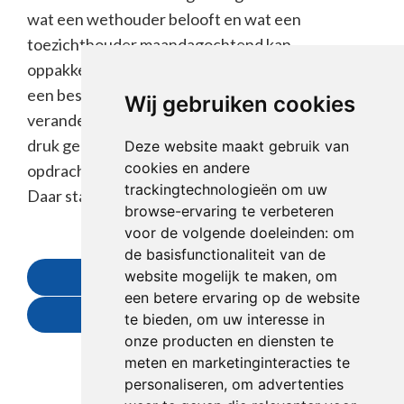
wat een wethouder belooft en wat een
toezichthouder maandagochtend kan
oppakken. Dat vraagt feitelijke onderbouwing,
een bestuurlijk taalregister én begrip van wat
Wij gebruiken cookies
verandering betekent voor mensen die het al
druk genoeg hebben. Sterk
Deze website maakt gebruik van
cookies en andere
opdrachtgeverschap. Duurzame resultaten.
trackingtechnologieën om uw
Daar staat VONK Consult BV voor.
browse-ervaring te verbeteren
voor de volgende doeleinden:
om
de basisfunctionaliteit van de
website mogelijk te maken
,
om
Informatie aanvragen
een betere ervaring op de website
Terug naar overzicht
te bieden
,
om uw interesse in
onze producten en diensten te
meten en marketinginteracties te
personaliseren
,
om advertenties